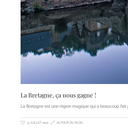
La Bretagne, ça nous gagne !
La Bretagne est une région magique qui a beaucoup fait p
9 JUILLET 2015
AUTOUR DU BLOG