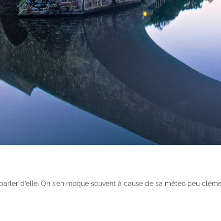
arler d’elle. On s’en moque souvent à cause de sa météo peu clémen