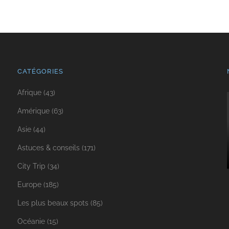
CATÉGORIES
Afrique
(43)
Amérique
(63)
Asie
(44)
Astuces & conseils
(171)
City Trip
(34)
Europe
(185)
Les plus beaux spots
(85)
Océanie
(15)