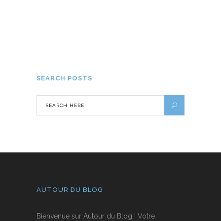
Solstice d’hiver : les traditions et
célébrations les plus insolites
21 DÉCEMBRE 2023
SEARCH POSTS
AUTOUR DU BLOG
Bienvenue sur Autour du Blog ! Votre