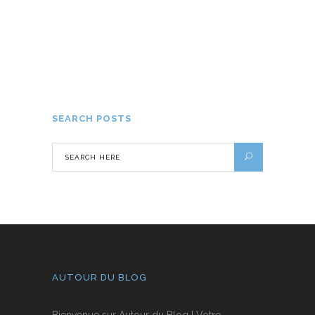
7 idées de colonies de vacances pour
les ados de 17 ans
30 NOVEMBRE 2023
SEARCH POSTS
AUTOUR DU BLOG
Bienvenue sur Autour du Blog ! Votre