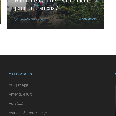
Habiter en Chine : est-ce facile
pour un français ?
26 NOV 2020
0 COMMENTS
ASIE
CATÉGORIES
Afrique
(43)
Amérique
(63)
Asie
(44)
Astuces & conseils
(171)