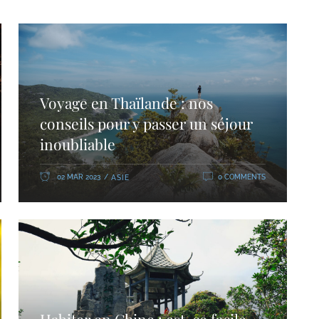
Voyage en Thaïlande : nos
conseils pour y passer un séjour
inoubliable
02 MAR 2023
0 COMMENTS
ASIE