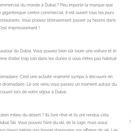
commercial du monde à Dubaï ? Peu importe la marque que
e gigantesque centre commercial. Il est ouvert tous les jours
restaurants. Vous pouvez littéralement passer 24 heures dans
’est impressionnant !
t autour du Dubaï. Vous pouvez bien sûr louer une voiture et le
 d’aller trop loin dans les dunes si vous n’êtes pas habitué
madaire. C’est une activité vraiment sympa à découvrir en
un dromadaire. Le soir venu vous passez un moment autour du
ouvrir lors de votre séjour à Dubaï.
lein milieu du désert ? Ils l’ont rêvé et ils ont rendus cela
ubaï Ski. Vous pouvez faire du ski, de la luge, mais aussi
ous n’avez même pas besoin d’apporter vos affaires de ski. Les