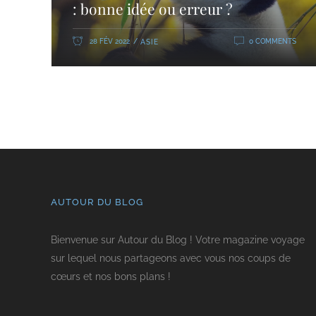
: bonne idée ou erreur ?
28 FÉV 2022
0 COMMENTS
ASIE
AUTOUR DU BLOG
Bienvenue sur Autour du Blog ! Votre magazine voyage
sur lequel nous partageons avec vous nos coups de
cœurs et nos bons plans !