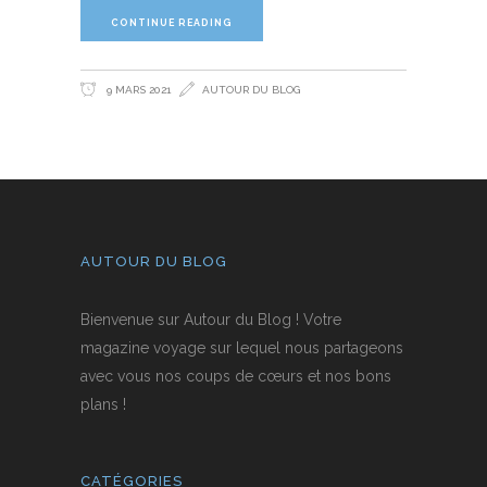
CONTINUE READING
9 MARS 2021
AUTOUR DU BLOG
AUTOUR DU BLOG
Bienvenue sur Autour du Blog ! Votre
magazine voyage sur lequel nous partageons
avec vous nos coups de cœurs et nos bons
plans !
CATÉGORIES