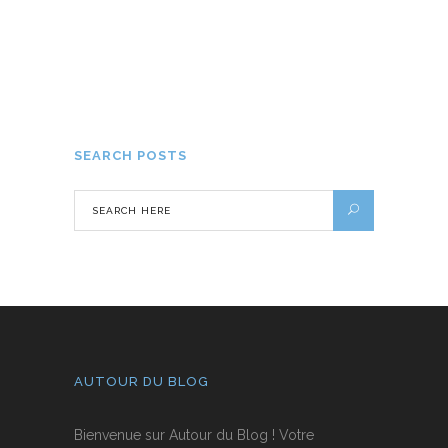
Les meilleures destinations pour un
Noël magique
18 DÉCEMBRE 2023
SEARCH POSTS
AUTOUR DU BLOG
Bienvenue sur Autour du Blog ! Votre